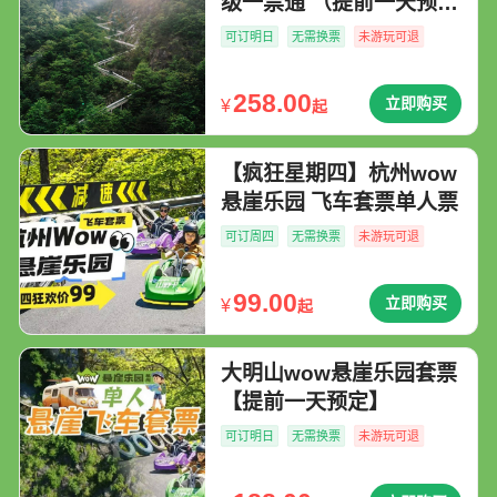
级一票通 （提前一天预
定）
可订明日
无需换票
未游玩可退
258.00
立即购买
¥
起
【疯狂星期四】杭州wow
悬崖乐园 飞车套票单人票
可订周四
无需换票
未游玩可退
99.00
立即购买
¥
起
大明山wow悬崖乐园套票
【提前一天预定】
可订明日
无需换票
未游玩可退